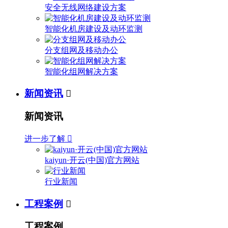
安全无线网络建设方案
智能化机房建设及动环监测
分支组网及移动办公
智能化组网解决方案
新闻资讯

新闻资讯
进一步了解

kaiyun·开云(中国)官方网站
行业新闻
工程案例

工程案例