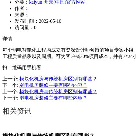
分类：
kaiyun·开云(中国)官方网站
作者：
来源：
发布时间：
2022-05-10
访问量：
0
详情
每个弱电智能化工程均成立有资深设计师领衔的项目专案小组，
工程质量品质以及周期。可为客户省30%项目成本，并有7*2
扫二维码用手机看
上一个
:
模块化机房与传统机房区别有哪些？
下一个
:
弱电机房装修主要有哪些内容？
上一个
:
模块化机房与传统机房区别有哪些？
下一个
:
弱电机房装修主要有哪些内容？
相关资讯
模块化机房与传统机房区别有哪些？