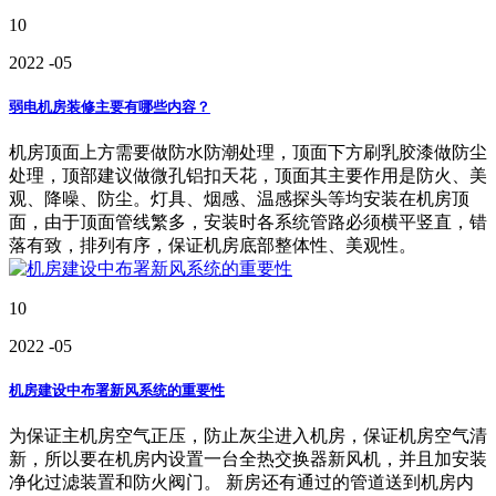
10
2022
-05
弱电机房装修主要有哪些内容？
机房顶面上方需要做防水防潮处理，顶面下方刷乳胶漆做防尘
处理，顶部建议做微孔铝扣天花，顶面其主要作用是防火、美
观、降噪、防尘。灯具、烟感、温感探头等均安装在机房顶
面，由于顶面管线繁多，安装时各系统管路必须横平竖直，错
落有致，排列有序，保证机房底部整体性、美观性。
10
2022
-05
机房建设中布署新风系统的重要性
为保证主机房空气正压，防止灰尘进入机房，保证机房空气清
新，所以要在机房内设置一台全热交换器新风机，并且加安装
净化过滤装置和防火阀门。 新房还有通过的管道送到机房内