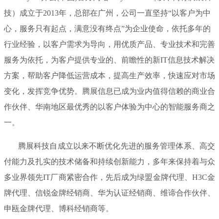
技）成立于2013年，总部在广州，公司一直坚持“以客户为中
心，服务只有起点，满意没有终点”为企业使命，依托多年的
行业经验，以客户需求为导向，用优质产品、专业技术和完善
服务为依托，为客户提供专业的、前瞻性的新IT信息技术解决
方案，帮助客户降低运营成本，提高生产效率，快速应对市场
变化，发挥竞争优势。腾展信息已成为业内值得信赖的商业合
作伙伴、华南地区最优秀的以客户体验为中心的智能服务商之
一。
腾展科技自成立以来不断优化先进的服务管理体系、高交
付能力及扎实的技术储备和持续创新能力，多年来保持着与众
多业界领先IT厂商紧密合作，先后成为绿盟金牌代理、H3C金
牌代理、信锐金牌经销商、华为认证经销商、维谛合作伙伴、
申瓯金牌代理、博科经销商等。