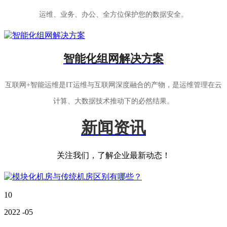
运维、业务、办公、全方位保护您的数据安全。
智能化组网解决方案
互联网+智能运维是IT运维与互联网深度融合的产物，是运维管理在云
计算、大数据技术推动下的必然结果。
新闻资讯
关注我们，了解企业最新动态！
10
2022
-05