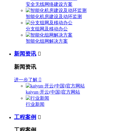
安全无线网络建设方案
智能化机房建设及动环监测
分支组网及移动办公
智能化组网解决方案
新闻资讯

新闻资讯
进一步了解

kaiyun·开云(中国)官方网站
行业新闻
工程案例

工程案例