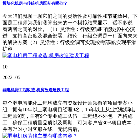
模块化机房与传统机房区别有哪些？
今天咱们就聊一聊它们之间的灵活性及可靠性和节能效果。下
面是工程师为我们测算出来的一个模拟结果显示。话不多说，
看两者之间的对比。（1）灵活性：行级空调匹配数据中心演
进，支持高密度及混合部署。结论：行级空调是一种面向未来
的解决方案（2）灵活性：行级空调可实现按需部署,实现平滑
扩容
10
2022
-05
弱电机房工程改造-机房改造建设工程
每个弱电智能化工程均成立有资深设计师领衔的项目专案小
组，拥有10年以上弱电项目经理9名，15年以上从业经验弱电
工程师9支，自有9个专业施工队伍，工程绝不外包，严格施
工，确保工程质量品质以及周期。可为客户省30%项目成本，
并有7*24小时客服在线，无忧售后。