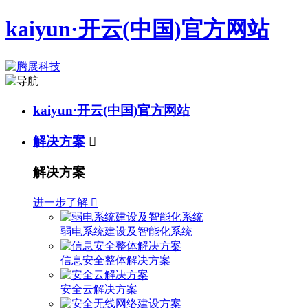
kaiyun·开云(中国)官方网站
kaiyun·开云(中国)官方网站
解决方案

解决方案
进一步了解

弱电系统建设及智能化系统
信息安全整体解决方案
安全云解决方案